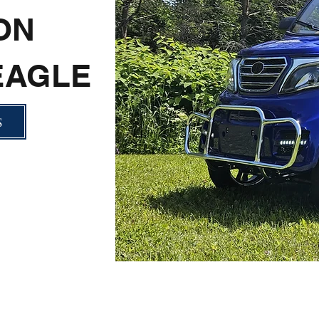
ON
EAGLE
S