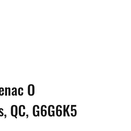
tenac O
s, QC, G6G6K5