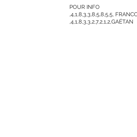
POUR INFO
,4,1,8,3,3,8,5,8,5,5, FRA
,4,1,8,3,3,2,7,2,1,2,GAÉTAN
Adresse
901 Boulevard 
Thetford Mines,
Quebec, Canad