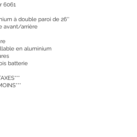
r 6061
nium à double paroi de 26''
e avant/arrière
ère
illable en aluminium
ures
ois batterie
TAXES***
MOINS***