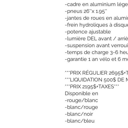
-cadre en aluminium lége
-pneus 26''x 1.95''
-jantes de roues en alumi
-frein hydroliques à disqu
-potence ajustable
-lumière DEL avant / arri
-suspension avant verrou
-temps de charge 3-6 he
-garantie 1 an vélo et 6 m
***PRIX RÉGULIER 2695$+
***LIQUIDATION 500$ DE 
***PRIX 2195$+TAXES***
Disponible en
-rouge/blanc
-blanc/rouge
-blanc/noir
-blanc/bleu