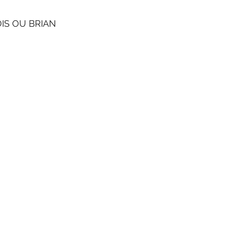
NCOIS OU BRIAN
Heures d'ouverture
LUNDI: 8:30 - 17:30
Frontenac O
MARDI: 8:30 - 17:30
 G6G 6K5,
MERCREDI: 8:30 - 17:30
a
JEUDI: 8:30 - 17:30
VENDREDI: 8:30 - 17:30