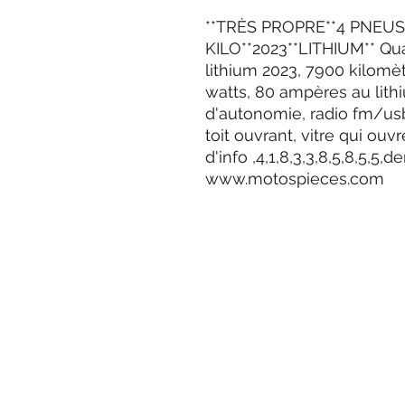
**TRÈS PROPRE**4 PNEUS
KILO**2023**LITHIUM** Qu
lithium 2023, 7900 kilomè
watts, 80 ampères au lith
d'autonomie, radio fm/us
toit ouvrant, vitre qui ouvr
d'info ,4,1,8,3,3,8,5,8,5,5
www.motospieces.com