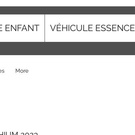
E ENFANT
VÉHICULE ESSENCE
es
More
HIUM 2023