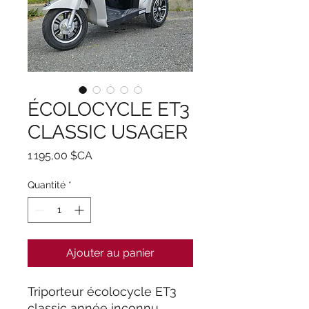
ÉCOLOCYCLE ET3
CLASSIC USAGER
Prix
1 195,00 $CA
Quantité
*
Ajouter au panier
Triporteur écolocycle ET3
classic année inconnu,