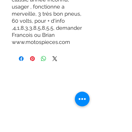
usager , fonctionne a
merveille, 3 très bon pneus,
60 volts, pour + d'info
,4,1,8,3,3,8,5,8,5,5, demander
Francois ou Brian
www.motospieces.com
Adresse
901 Boulevard Frontenac O
Thetford Mines, G6G 6K5,
Quebec, Canada
MOTOS PIECES