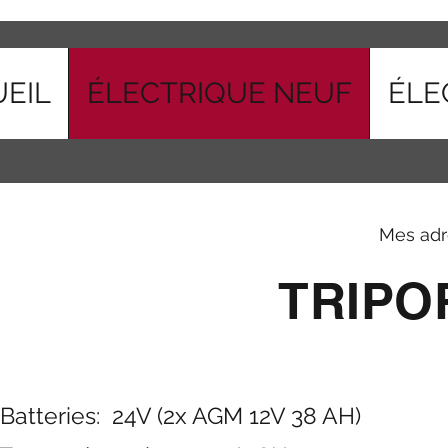
EIL
ÉLECTRIQUE NEUF
ÉLE
Mes adr
TRIPO
 Batteries: 24
V (2x AGM 12V 38 AH)