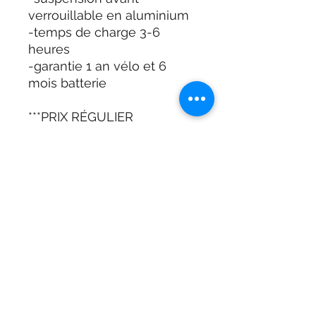
verrouillable en aluminium
-temps de charge 3-6
heures
-garantie 1 an vélo et 6
mois batterie
***PRIX RÉGULIER
2695$+TAXES***
***LIQUIDATION 500$ DE
MOINS***
***PRIX 2195$+TAXES***
Disponible en
-rouge/blanc
-blanc/rouge
-blanc/noir
-blanc/bleu
POUR INFO