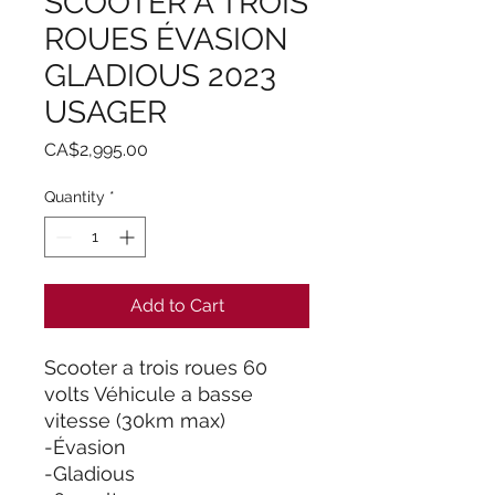
SCOOTER A TROIS
ROUES ÉVASION
GLADIOUS 2023
USAGER
Price
CA$2,995.00
Quantity
*
Add to Cart
Scooter a trois roues 60
volts Véhicule a basse
vitesse (30km max)
-Évasion
-Gladious