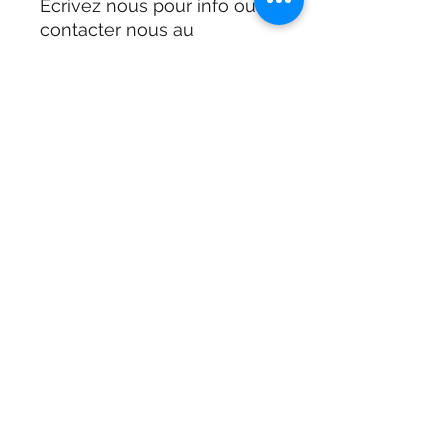
Écrivez nous pour info ou
contacter nous au
,4,1,8,3,3,8,5,8,5,5, Francois
ou Brian
ou le ,4,1,8,3,3,2,7,2,1,2,
Gaétan
Adresse
901 Boulevard Frontenac West
Thetford Mines, G6G 6K5,
Quebec, Canada
418-338-5855
Adresse
901 Boulevard Frontenac West