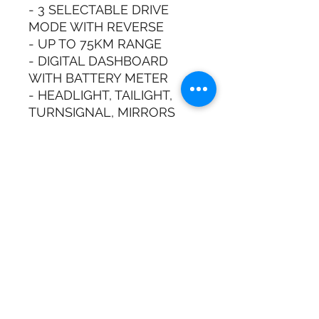
- 3 SELECTABLE DRIVE
MODE WITH REVERSE
- UP TO 75KM RANGE
- DIGITAL DASHBOARD
WITH BATTERY METER
- HEADLIGHT, TAILIGHT,
TURNSIGNAL, MIRRORS
- INTELLIGENT CE
CHARGER INCLUDED
* Warranty: 1Year on
vehicule parts against
manufacture defect., 6
Month battery.
Adresse