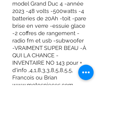
model Grand Duc 4 -année
2023 -48 volts -500watts -4
batteries de 20Ah -toit -pare
brise en verre -essuie glace
-2 coffres de rangement -
radio fm et usb -subwoofer
-VRAIMENT SUPER BEAU -À
QUI LA CHANCE -
INVENTAIRE NO 143 pour +
d'info ,4,1,8,3,3,8,5,8,5,5,
Francois ou Brian
www.motospieces.com
Adresse
901 Boulevard Frontenac West