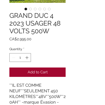
GRAND DUC 4
2023 USAGER 48
VOLTS 500W
Price
CA$2,995.00
Quantity
*
Add to Cart
**IL EST COMME
NEUF**SEULEMENT 450
KILOMÈTRES**48V**500W**2
0AH** -marque Évasion -