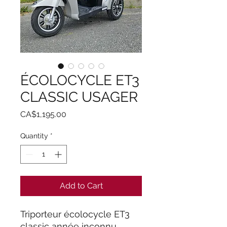
ÉCOLOCYCLE ET3
CLASSIC USAGER
Price
CA$1,195.00
Quantity
*
Add to Cart
Triporteur écolocycle ET3
classic année inconnu,