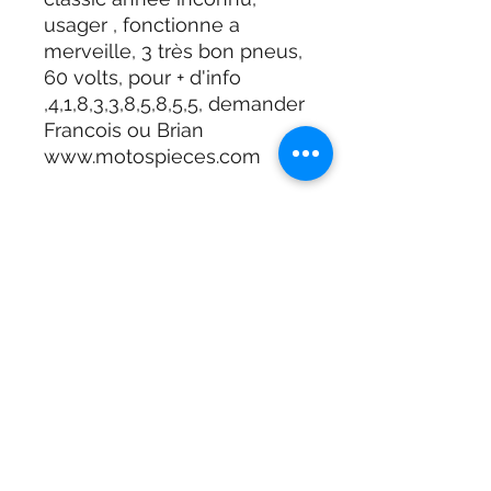
usager , fonctionne a
merveille, 3 très bon pneus,
60 volts, pour + d'info
,4,1,8,3,3,8,5,8,5,5, demander
Francois ou Brian
www.motospieces.com
Adresse
901 Boulevard Frontenac West
Thetford Mines, G6G 6K5,
Quebec, Canada
418-338-5855
Adresse
901 Boulevard Frontenac West